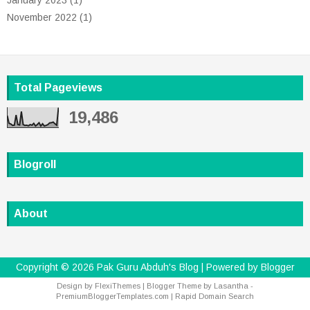
November 2022
(1)
Total Pageviews
19,486
Blogroll
About
Copyright ©
2026
Pak Guru Abduh's Blog
| Powered by
Blogger
Design by
FlexiThemes
| Blogger Theme by
Lasantha
-
PremiumBloggerTemplates.com
|
Rapid Domain Search