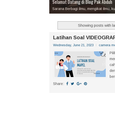
Selamat Datang di Blog Pak Abduh
Kamera, Fotografi, dan Videografi
Desain Grafis
Belajar Bisnis
Sarana Berbagi ilmu, mengikat ilmu, ku
belajar bersama, mengikat ilmunya, p
Showing posts with l
Latihan Soal VIDEOGRA
Wednesday, June 21, 2023
camera m
Pil
me
ca
den
ber
Share: