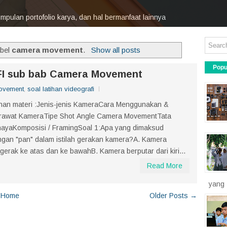
mpulan portofolio karya, dan hal bermanfaat lainnya
raktikkan caranya, pamerkan hasilnya, dan bahagia ^___^
abel
camera movement
.
Show all posts
Popu
FI sub bab Camera Movement
ovement
,
soal latihan videografi
ihan materi :Jenis-jenis KameraCara Menggunakan &
rawat KameraTipe Shot Angle Camera MovementTata
hayaKomposisi / FramingSoal 1:Apa yang dimaksud
gan "pan" dalam istilah gerakan kamera?A. Kamera
gerak ke atas dan ke bawahB. Kamera berputar dari kiri...
Read More
yang 
Home
Older Posts →