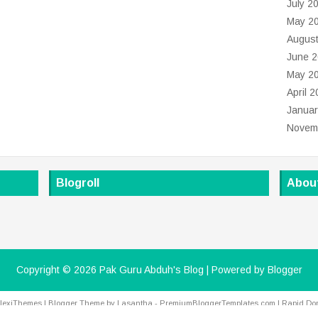
July 2
May 2
Augus
June 
May 2
April 
Januar
Novem
Blogroll
Abou
Copyright ©
2026
Pak Guru Abduh's Blog
| Powered by
Blogger
lexiThemes
| Blogger Theme by
Lasantha
-
PremiumBloggerTemplates.com
|
Rapid Do