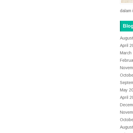
dalam 
Blog
Augus
April 
March
Februa
Novem
Octobe
Septe
May 2
April 
Decem
Novem
Octobe
Augus